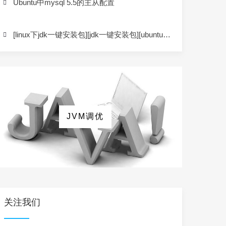
Ubuntu中mysql 5.5的主从配置
飞网早报，让程序员能知晓天下事
[linux下jdk一键安装包][jdk一键安装包][ubuntu12.04下jdk1.8一键安装包][CentOS下jdk1.8一键安装包][jdk1.8下载][jdk-8u40-linux-x64.tar.gz下载]
JVM调优
关注我们