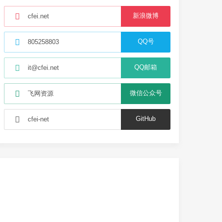
新浪微博
cfei.net
QQ号
805258803
QQ邮箱
it@cfei.net
微信公众号
飞网资源
GitHub
cfei-net