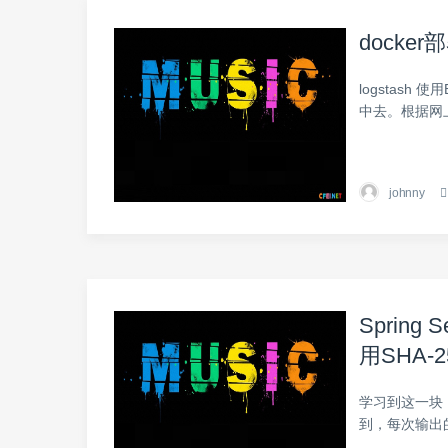
docker部
logstash 使
中去。根据网
johnny
Spring 
用SHA-
学习到这一块，查
到，每次输出的h