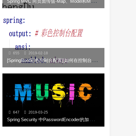
S
pring MVC 向页面传值-Map、Model和ModelMap
655
2019-02-18
[
SpringBoot彩色控制台配置][如何在控制台输出彩色的日志][springboot控制台显示带颜色]
647
2019-03-25
S
pring Security 中PasswordEncoder的加密是采用SHA-256+随机盐+密钥进行加密