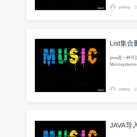
johnny
List
java是一种
Microsyst
johnny
JAVA