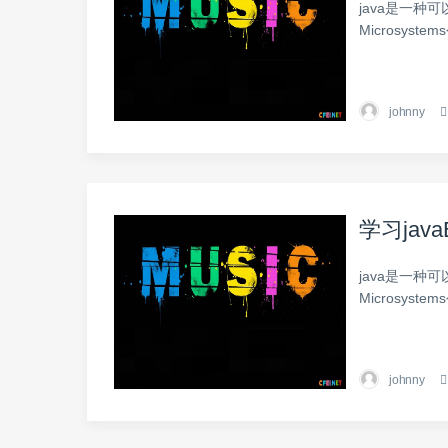
java是一种
Microsyst
johnny
学习java
java是一种
Microsyst
johnny